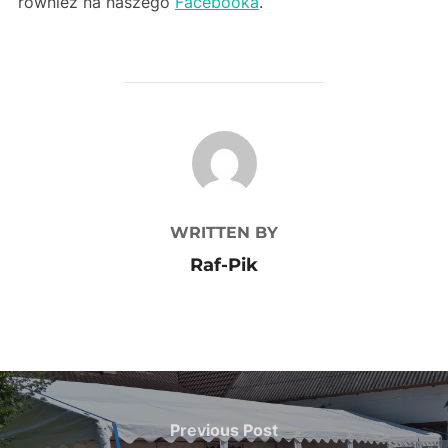
również na naszego
Facebooka
.
POST AUTHOR
WRITTEN BY
Raf-Pik
Nawigacja
wpisu
Previous
Previous Post