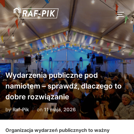
Skip
to
TOGG
content
Wydarzenia publiczne pod
namiotem – sprawdź, dlaczego to
dobre rozwiązanie
Posted
by
Raf-Pik
on
11 maja, 2026
on
Organizacja wydarzeń publicznych to ważny