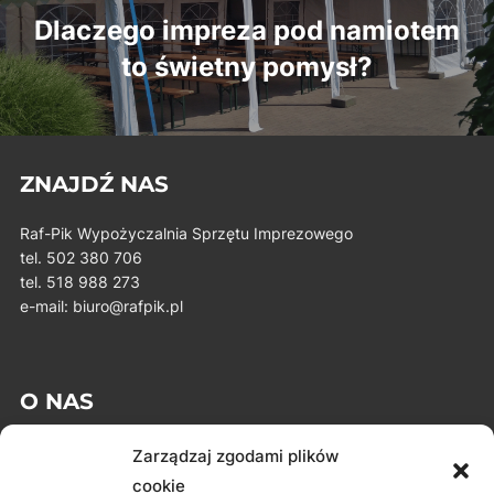
Post
Dlaczego impreza pod namiotem
to świetny pomysł?
ZNAJDŹ NAS
Raf-Pik Wypożyczalnia Sprzętu Imprezowego
tel. 502 380 706
tel. 518 988 273
e-mail: biuro@rafpik.pl
O NAS
Zarządzaj zgodami plików
Raf-Pik to rodzinne przedsiębiorstwo z branży wypożyczania
cookie